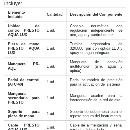
Incluye:
Elemento
Cantidad
Descripción del Componente
Incluido
Unidad de
Consola neumática con
control PRESTO
1 ud.
regulación independiente de
AQUA LUX
aire, agua y control de luz
Pieza de mano
Turbina ergonómica de
PRESTO AQUA
1 ud.
320.000 rpm con óptica LED y
LUX
spray de agua integrado
Manguera de conexión
Manguera PR-
1 ud.
multifunción (aire, agua y
AQL
óptica)
Pedal de control
Pedal neumático de precisión
1 ud.
(AFC-40)
para la activación del sistema
Manguera
Manguera auxiliar para la
secundaria para
1 ud.
interconexión de la red de aire
PRESTO
Soporte para
Soporte de sobremesa para el
1 ud.
pieza de mano
reposo seguro del instrumento
Cable PRESTO
Cable de alimentación y señal
1 ud.
AQUA LUX
para el módulo de luz