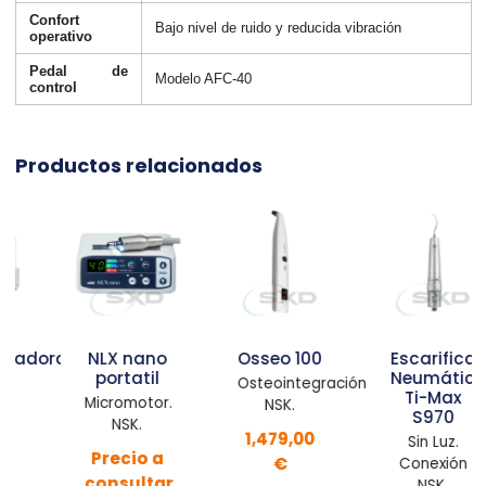
Confort
Bajo nivel de ruido y reducida vibración
operativo
Pedal de
Modelo AFC-40
control
Productos relacionados
dora
NLX nano
Osseo 100
Escarificador
portatil
Neumático
Osteointegración.
Ti-Max
Micromotor.
NSK.
S970
NSK.
1,479,00
Sin Luz.
Precio a
€
Conexión
consultar
NSK.