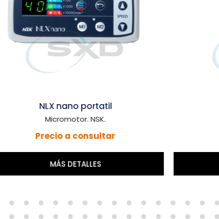
Osseo 100
Osteointegración. NSK.
1,479,00 €
COMPRAR