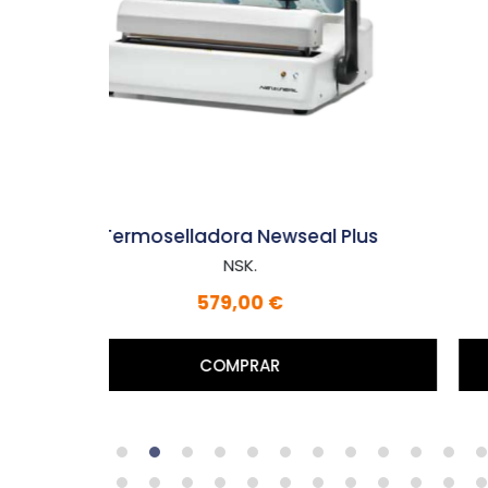
Plus
NLX nano portatil
Micromotor. NSK.
Precio a consultar
MÁS DETALLES