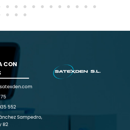
A CON
S
satexden.com
 75
935 552
Sánchez Sampedro,
y B2