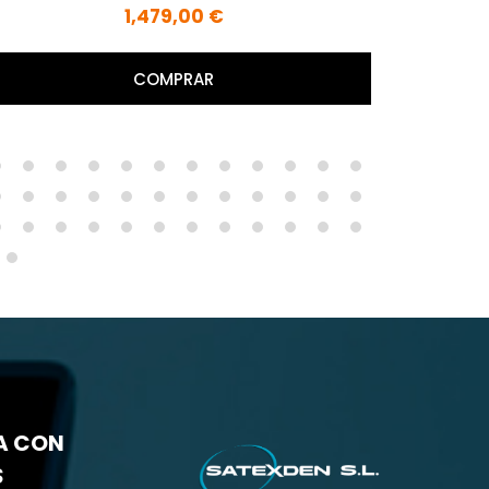
Sin Luz. Conexión NSK.
689,00 €
COMPRAR
A CON
S