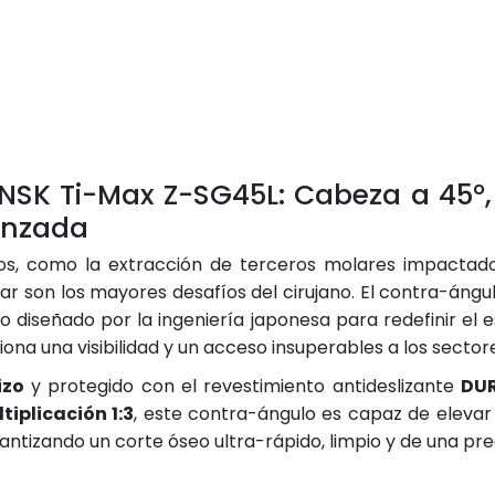
SK Ti-Max Z-SG45L: Cabeza a 45°, 
anzada
os, como la extracción de terceros molares impactado
lar son los mayores desafíos del cirujano. El contra-áng
o diseñado por la ingeniería japonesa para redefinir el 
ona una visibilidad y un acceso insuperables a los sectore
izo
y protegido con el revestimiento antideslizante
DU
tiplicación 1:3
, este contra-ángulo es capaz de elevar
rantizando un corte óseo ultra-rápido, limpio y de una pre