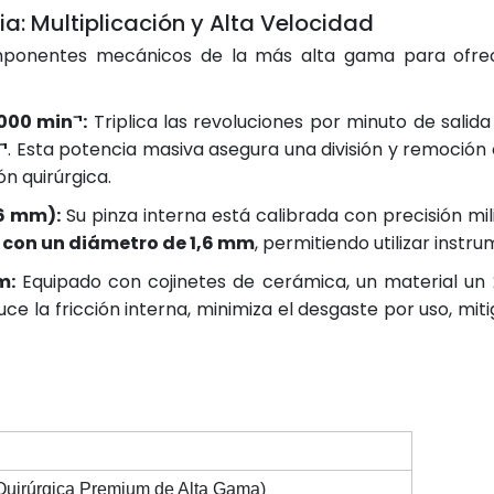
a: Multiplicación y Alta Velocidad
ponentes mecánicos de la más alta gama para ofrece
000 min⁻¹:
Triplica las revoluciones por minuto de salid
¹
. Esta potencia masiva asegura una división y remoción
n quirúrgica.
,6 mm):
Su pinza interna está calibrada con precisión mi
) con un diámetro de 1,6 mm
, permitiendo utilizar instru
m:
Equipado con cojinetes de cerámica, un material un
uce la fricción interna, minimiza el desgaste por uso, m
 Quirúrgica Premium de Alta Gama)