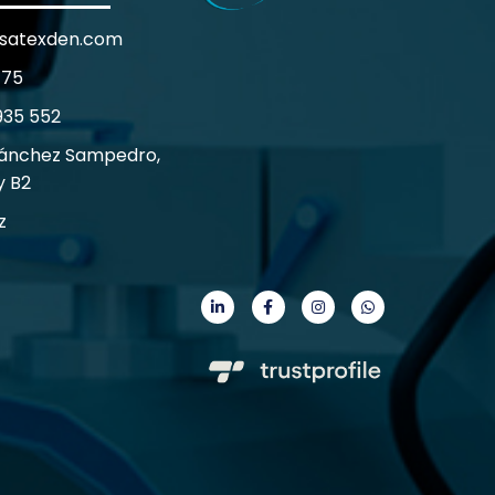
satexden.com
 75
935 552
Sánchez Sampedro,
y B2
z