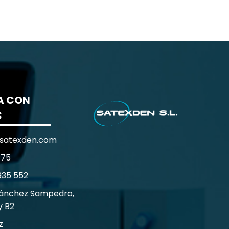
A CON
S
satexden.com
 75
935 552
Sánchez Sampedro,
y B2
z