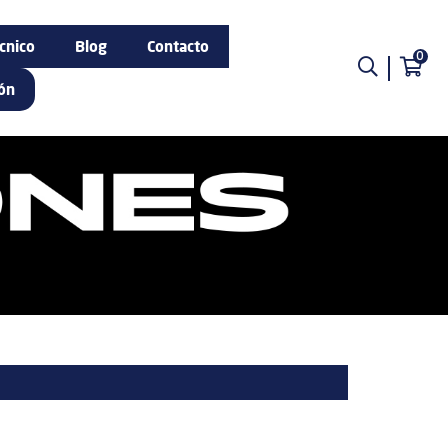
cnico
Blog
Contacto
0
ión