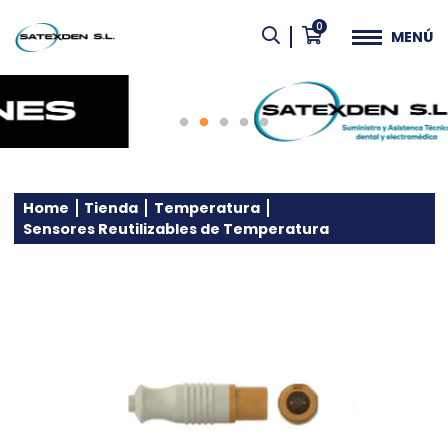
0
MENÚ
Home
Tienda
Temperatura
Sensores Reutilizables de Temperatura