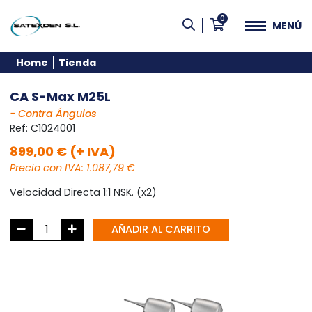
0
MENÚ
Home
Tienda
CA S-Max M25L
- Contra Ángulos
Ref:
C1024001
899,00 € (+ IVA)
Precio con IVA: 1.087,79 €
Velocidad Directa 1:1 NSK. (x2)
AÑADIR AL CARRITO