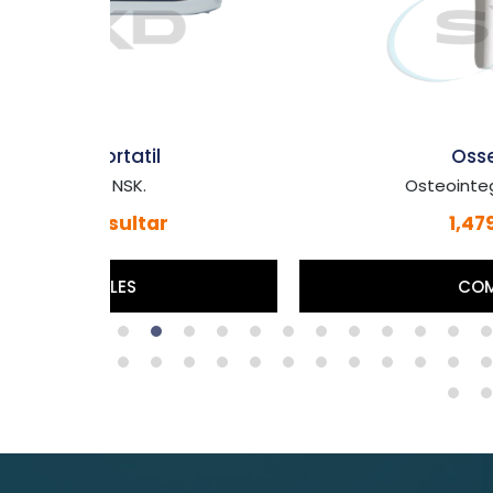
Osseo 100
Osteointegración. NSK.
1,479,00 €
COMPRAR