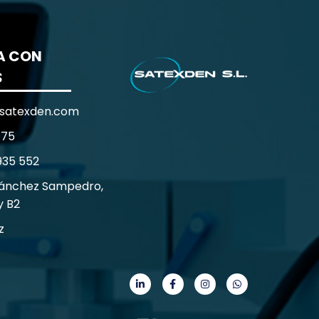
A CON
S
satexden.com
 75
935 552
Sánchez Sampedro,
y B2
z