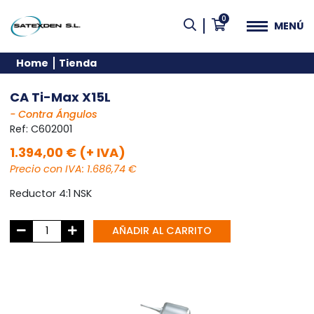
0
MENÚ
Home
Tienda
CA Ti-Max X15L
- Contra Ángulos
Ref:
C602001
1.394,00 € (+ IVA)
Precio con IVA: 1.686,74 €
Reductor 4:1 NSK
AÑADIR AL CARRITO