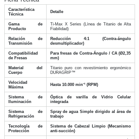
Característica
Detalle
Técnica
Gama de
Ti-Max X Series (Línea de Titanio de Alta
Producto
Fiabilidad)
Relación de
Reducción 4:1 (Contra-ángulo
Transmisión
desmultiplicador)
Compatibilidad
Para fresas de Contra-Ángulo / CA (Ø2,35
de Fresas
mm)
Material del
Titanio puro con revestimiento ergonómico
Cuerpo
DURAGRIP™
Velocidad
Hasta 10.000 min⁻¹ (RPM)
Máxima
Sistema de
Óptica de varilla de Vidrio Celular
Iluminación
integrada
Sistema de
Spray de agua Simple dirigido al área de
Refrigeración
trabajo
Tecnología de
Sistema de Cabezal Limpio (Mecanismo
Protección
anti-succión)