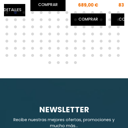
689,00 €
839,00 €
COMPRAR
S
COMPRAR
COMPRAR
NEWSLETTER
Recibe nuestras mejores ofertas, promociones y
mucho más...