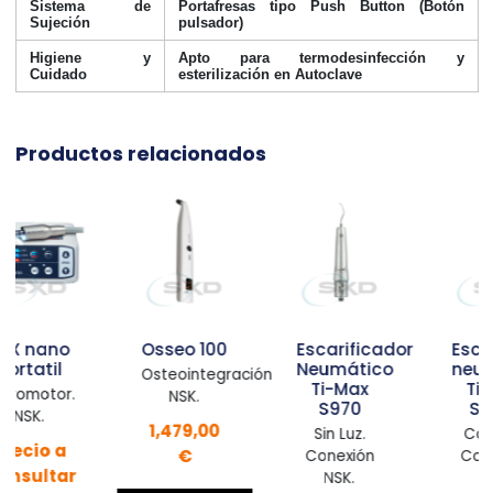
Sistema de
Portafresas tipo Push Button (Botón
Sujeción
pulsador)
Higiene y
Apto para termodesinfección y
Cuidado
esterilización en Autoclave
Productos relacionados
Osseo 100
Escarificador
Escarificador
Neumático
neumático
Osteointegración.
Ti-Max
Ti-Max
NSK.
S970
S970L
1,479,00
Sin Luz.
Con Luz.
€
Conexión
Conexión
NSK.
NSK.