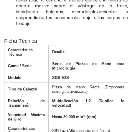
texturizado. Al cerrarlo, el mandril ejerce una fuerza de
apriete masiva sobre el vástago de la fresa,
impidiendo holguras, microdesplazamientos o
desprendimientos accidentales bajo altas cargas de
trabajo.
Ficha Técnica
Característica
Detalle
Técnica
Serie de Piezas de Mano para
Gama / Serie
Microcirugía
Modelo
SGS-E2S
Pieza de Mano Recta (Ergonomía
Tipo de Cabezal
quirúrgica avanzada)
Relación de
Multiplicación 1:2 (Duplica la
Transmisión
velocidad)
Velocidad Máxima
Hasta 80.000 min⁻¹ (rpm)
de Giro
Características
SIN Luz (Alta robustez mecánica)