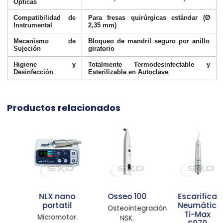
Ópticas
Compatibilidad de
Para fresas quirúrgicas estándar (Ø
Instrumental
2,35 mm)
Mecanismo de
Bloqueo de mandril seguro por anillo
Sujeción
giratorio
Higiene y
Totalmente Termodesinfectable y
Desinfección
Esterilizable en Autoclave
Productos relacionados
NLX nano
Osseo 100
Escarificador
portatil
Neumático
Osteointegración.
Ti-Max
Micromotor.
NSK.