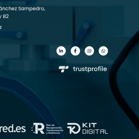
Sánchez Sampedro,
y B2
z