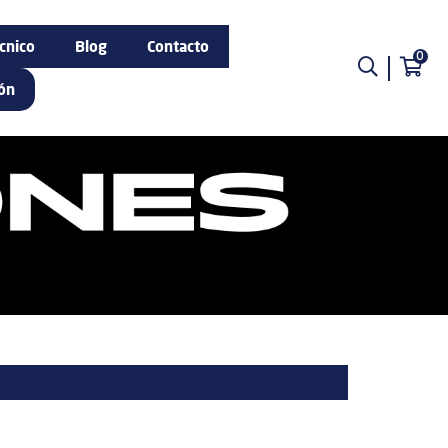
cnico
Blog
Contacto
0
ión