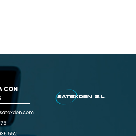
A CON
S
satexden.com
 75
935 552