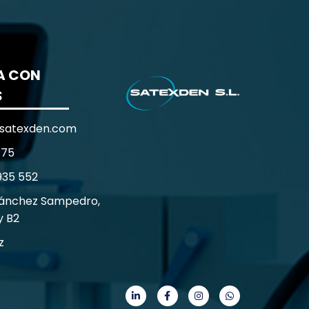
A CON
S
satexden.com
 75
935 552
Sánchez Sampedro,
y B2
z