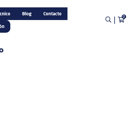
cnico
Blog
Contacto
0
ión
o