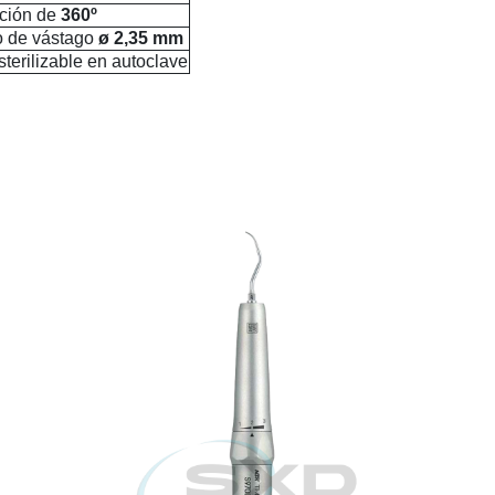
ación de
360º
o de vástago
ø 2,35 mm
terilizable en autoclave