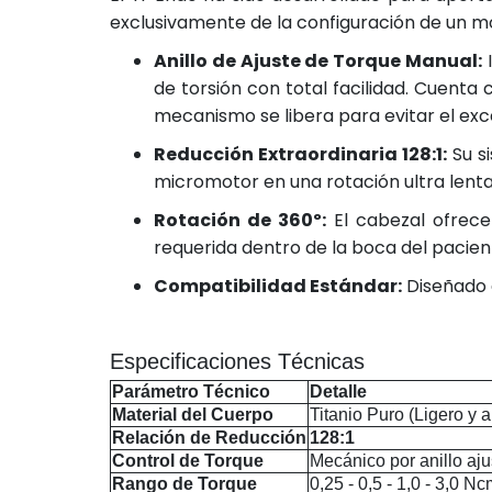
exclusivamente de la configuración de un mo
Anillo de Ajuste de Torque Manual:
I
de torsión con total facilidad. Cuenta
mecanismo se libera para evitar el exc
Reducción Extraordinaria 128:1:
Su s
micromotor en una rotación ultra lent
Rotación de 360º:
El cabezal ofrece 
requerida dentro de la boca del pacient
Compatibilidad Estándar:
Diseñado 
Especificaciones Técnicas
Parámetro Técnico
Detalle
Material del Cuerpo
Titanio Puro (Ligero y a
Relación de Reducción
128:1
Control de Torque
Mecánico por anillo aju
Rango de Torque
0,25 - 0,5 - 1,0 - 3,0 N