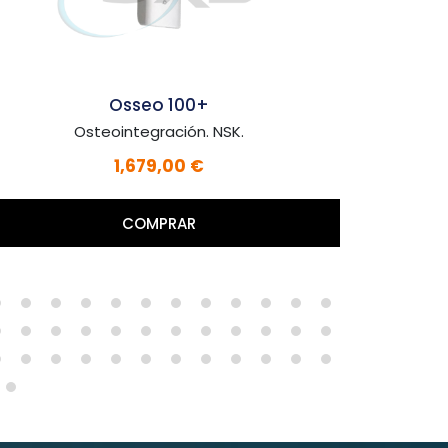
Osseo 100+
Esca
Osteointegración. NSK.
C
1,679,00 €
COMPRAR