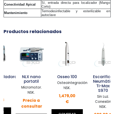
Sí, entrada directa para localizador (Mango
Conectividad Apical
Corto)
Termodesinfectable y esterilizable en
Mantenimiento
autoclave
Productos relacionados
dora
NLX nano
Osseo 100
Escarificador
portatil
Neumático
Osteointegración.
Ti-Max
Micromotor.
NSK.
S970
NSK.
1,479,00
Sin Luz.
Precio a
€
Conexión
consultar
NSK.