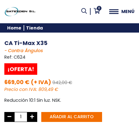
0
MENÚ
Home
Tienda
CA Ti-Max X35
- Contra Ángulos
Ref:
C624
¡OFERTA!
669,00 € (+ IVA)
942,00 €
Precio con IVA: 809,49 €
Reducción 10:1 Sin luz. NSK.
AÑADIR AL CARRITO