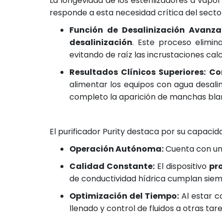
La longevidad de los esterilizadores a vapo
responde a esta necesidad crítica del secto
Función de Desalinización Avanza
desalinización
. Este proceso elimin
evitando de raíz las incrustaciones cal
Resultados Clínicos Superiores:
Co
alimentar los equipos con agua desal
completo la aparición de manchas blanc
El purificador Purity destaca por su capacid
Operación Autónoma:
Cuenta con u
Calidad Constante:
El dispositivo
pr
de conductividad hídrica cumplan siemp
Optimización del Tiempo:
Al estar c
llenado y control de fluidos a otras tar