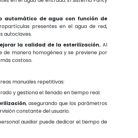
tes en el agua de entrada. El sistema Purity
tro automático de agua con función de
ropartículas presentes en el agua de red,
os autoclaves.
orar la calidad de la esterilización.
Al
ctúe de manera homogénea y se previene por
o más costoso.
areas manuales repetitivas:
trado y gestiona el llenado en tiempo real.
rilización
, asegurando que los parámetros
visión constante del usuario.
personal auxiliar puede dedicar el tiempo de