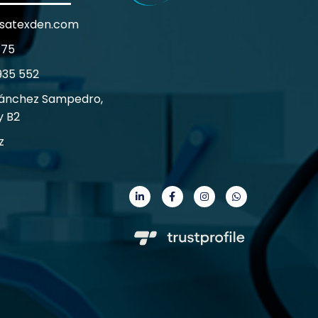
satexden.com
 75
935 552
Sánchez Sampedro,
y B2
z