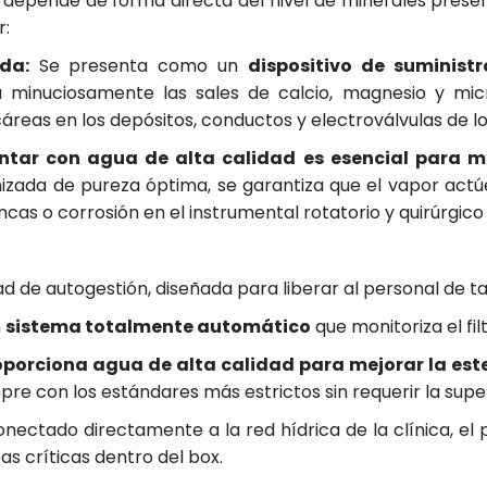
r depende de forma directa del nivel de minerales presen
r:
da:
Se presenta como un
dispositivo de suminis
a minuciosamente las sales de calcio, magnesio y mic
cáreas en los depósitos, conductos y electroválvulas de l
ntar con agua de alta calidad es esencial para mej
inizada de pureza óptima, se garantiza que el vapor a
as o corrosión en el instrumental rotatorio y quirúrgic
ad de autogestión, diseñada para liberar al personal de t
n
sistema totalmente automático
que monitoriza el fil
oporciona agua de alta calidad para mejorar la este
re con los estándares más estrictos sin requerir la super
onectado directamente a la red hídrica de la clínica, el 
eas críticas dentro del box.