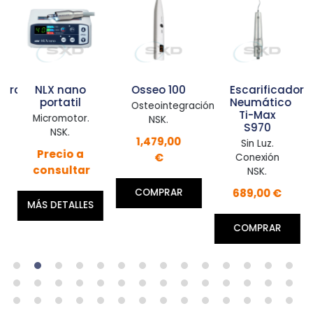
dora
NLX nano
Osseo 100
Escarificador
portatil
Neumático
Osteointegración.
Ti-Max
Micromotor.
NSK.
S970
NSK.
1,479,00
Sin Luz.
Precio a
€
Conexión
consultar
NSK.
689,00 €
COMPRAR
MÁS DETALLES
COMPRAR