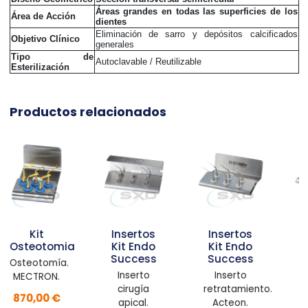
Áreas grandes en todas las superficies de los
Área de Acción
dientes
Eliminación de sarro y depósitos calcificados
Objetivo Clínico
generales
Tipo de
Autoclavable / Reutilizable
Esterilización
Productos relacionados
Insertos
Insertos
Insertos
mia
Kit Endo
Kit Endo
Kit
Success
Success
Implant
a.
Protec
Inserto
Inserto
.
Tratamiento
cirugía
retratamiento.
€
de la
apical.
Acteon.