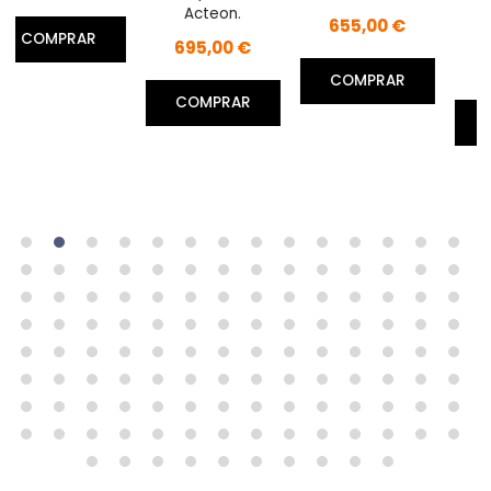
periimplantitis
Acteon.
655,00 €
Acteon.
R
695,00 €
749,00 €
COMPRAR
COMPRAR
COMPRAR