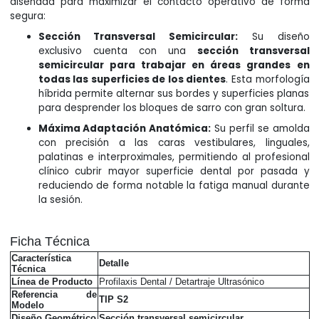
diseñada para maximizar el contacto operativo de forma
segura:
Sección Transversal Semicircular:
Su diseño
exclusivo cuenta con una
sección transversal
semicircular para trabajar en áreas grandes en
todas las superficies de los dientes
. Esta morfología
híbrida permite alternar sus bordes y superficies planas
para desprender los bloques de sarro con gran soltura.
Máxima Adaptación Anatómica:
Su perfil se amolda
con precisión a las caras vestibulares, linguales,
palatinas e interproximales, permitiendo al profesional
clínico cubrir mayor superficie dental por pasada y
reduciendo de forma notable la fatiga manual durante
la sesión.
Ficha Técnica
Característica
Detalle
Técnica
Línea de Producto
Profilaxis Dental / Detartraje Ultrasónico
Referencia de
TIP S2
Modelo
Diseño Geométrico
Sección transversal semicircular