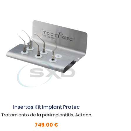
Inserto retrocirugía P15RD
Inserto retrocirugía. Acteon.
157,00 €