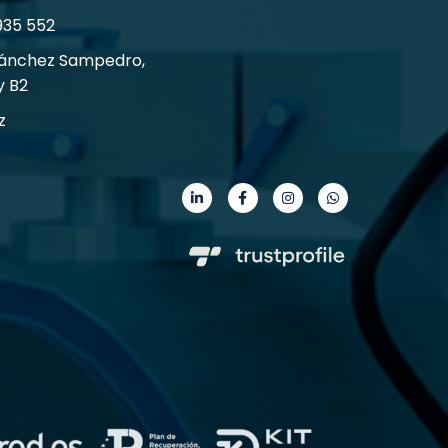
935 552
Sánchez Sampedro,
y B2
z