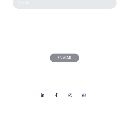
Autorizo el envío de comunicaciones por e-mail
de nuestros productos. Al aceptar recibirás por
e-mail información sobre nuestros descuentos,
promociones e información de nuevos productos.
La información adicional la encontrará en el
AVISO LEGAL
de nuestra página web.
ENVIAR
CONTACTA CON NOSOTROS