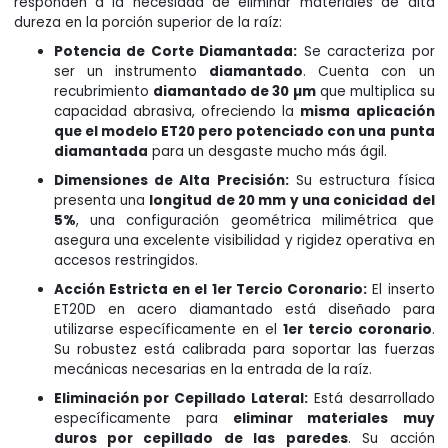
responden a la necesidad de eliminar materiales de alta
dureza en la porción superior de la raíz:
Potencia de Corte Diamantada:
Se caracteriza por
ser un instrumento
diamantado
. Cuenta con un
recubrimiento
diamantado de 30 µm
que multiplica su
capacidad abrasiva, ofreciendo la
misma aplicación
que el modelo ET20 pero potenciado con una punta
diamantada
para un desgaste mucho más ágil.
Dimensiones de Alta Precisión:
Su estructura física
presenta una
longitud de 20 mm y una conicidad del
5%
, una configuración geométrica milimétrica que
asegura una excelente visibilidad y rigidez operativa en
accesos restringidos.
Acción Estricta en el 1er Tercio Coronario:
El inserto
ET20D en acero diamantado está diseñado para
utilizarse específicamente en el
1er tercio coronario
.
Su robustez está calibrada para soportar las fuerzas
mecánicas necesarias en la entrada de la raíz.
Eliminación por Cepillado Lateral:
Está desarrollado
específicamente para
eliminar materiales muy
duros por cepillado de las paredes
. Su acción