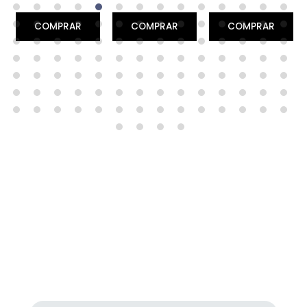
COMPRAR
COMPRAR
COMPRAR
NEWSLETTER
Recibe nuestras mejores ofertas, promociones y
mucho más...