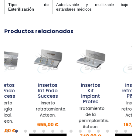
Tipo de
Autoclavable y reutilizable bajo
Esterilización
estándares médicos
Productos relacionados
Insertos
Insertos
Inserto
Kit Endo
Kit
retrocirugía
Success
Implant
P15RD
Protec
Inserto
Inserto
Tratamiento
retratamiento.
retrocirugía.
de la
Acteon.
Acteon.
periimplantitis.
655,00 €
157,00 €
Acteon.