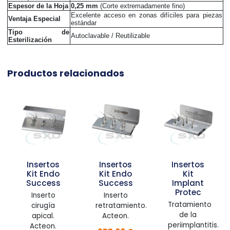
Espesor de la Hoja
0,25 mm
(Corte extremadamente fino)
Excelente acceso en zonas difíciles para piezas
Ventaja Especial
estándar
Tipo de
Autoclavable / Reutilizable
Esterilización
Productos relacionados
Insertos
Insertos
Insertos
Kit Endo
Kit Endo
Kit
Success
Success
Implant
Protec
Inserto
Inserto
Tratamiento
cirugía
retratamiento.
de la
apical.
Acteon.
periimplantitis.
Acteon.