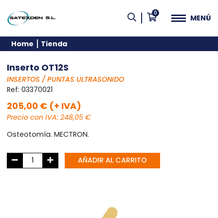
0
MENÚ
Home
Tienda
Inserto OT12S
INSERTOS / PUNTAS ULTRASONIDO
Ref:
03370021
205,00 € (+ IVA)
Precio con IVA: 248,05 €
Osteotomía. MECTRON.
AÑADIR AL CARRITO