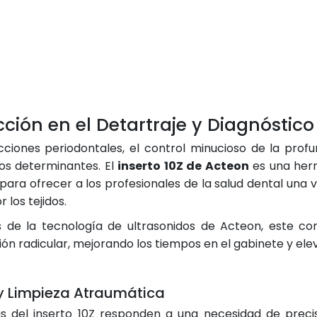
cción en el Detartraje y Diagnóstic
ciones periodontales, el control minucioso de la profun
os determinantes. El
inserto 10Z de Acteon
es una herr
ra ofrecer a los profesionales de la salud dental una ve
los tejidos.
s de la tecnología de ultrasonidos de Acteon, este co
 radicular, mejorando los tiempos en el gabinete y elev
o y Limpieza Atraumática
s del inserto 10Z responden a una necesidad de preci