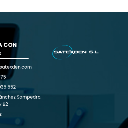
A CON
S
satexden.com
 75
935 552
Sánchez Sampedro,
y B2
z