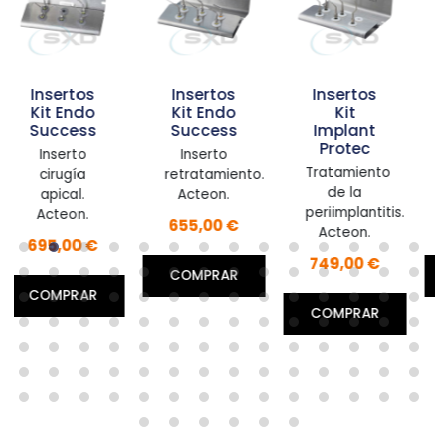
s
Insertos
Insertos
Inserto
o
Kit Endo
Kit
retrocirugí
s
Success
Implant
P15RD
Protec
Inserto
Inserto
Tratamiento
retratamiento.
retrocirugía.
de la
Acteon.
Acteon.
periimplantitis.
655,00 €
157,00 €
Acteon.
€
749,00 €
COMPRAR
COMPRAR
R
COMPRAR