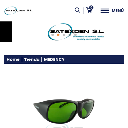
0
MENÚ
Home
Tienda
MEDENCY