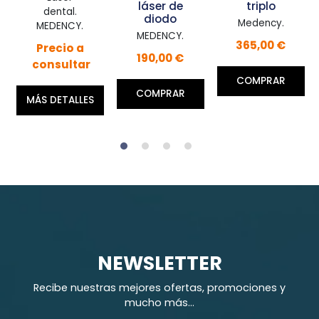
láser de
triplo
Pri
ental.
diodo
Medency.
MEDEN
DENCY.
MEDENCY.
365,00 €
990,0
ecio a
190,00 €
sultar
COMPRAR
COMP
COMPRAR
DETALLES
NEWSLETTER
Recibe nuestras mejores ofertas, promociones y
mucho más...