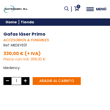
0
MENÚ
Home
Tienda
Gafas láser Primo
ACCESORIOS & FUNGIBLES
Ref:
MEDEYE01
330,00 € (+ IVA)
Precio con IVA: 399,30 €
Medency.
AÑADIR AL CARRITO