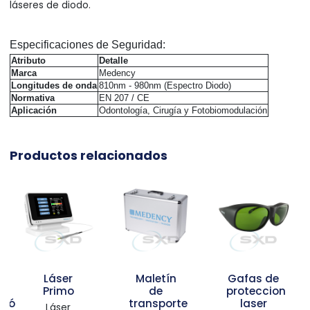
láseres de diodo.
Especificaciones de Seguridad:
Atributo
Detalle
Marca
Medency
Longitudes de onda
810nm - 980nm (Espectro Diodo)
Normativa
EN 207 / CE
Aplicación
Odontología, Cirugía y Fotobiomodulación
Productos relacionados
áser
Maletín
Gafas de
Pieza
rimo
de
proteccion
man
transporte
laser
bioest
Láser