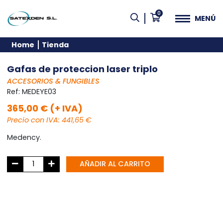
0
MENÚ
Home
Tienda
Gafas de proteccion laser triplo
ACCESORIOS & FUNGIBLES
Ref:
MEDEYE03
365,00 € (+ IVA)
Precio con IVA: 441,65 €
Medency.
AÑADIR AL CARRITO