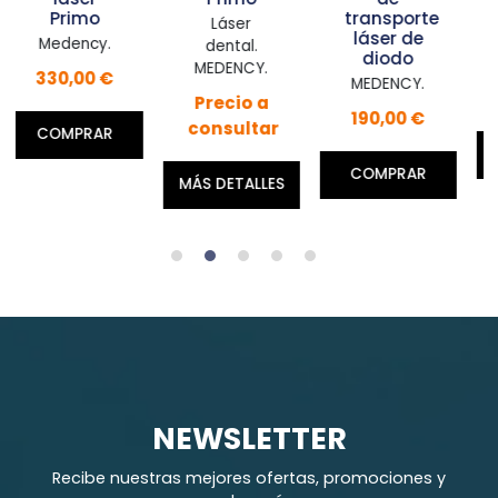
transporte
bioestimul
Láser
láser de
Primo
.
dental.
diodo
MEDENCY.
MEDENCY.
€
MEDENCY.
990,00 €
Precio a
190,00 €
consultar
R
COMPRAR
COMPRAR
MÁS DETALLES
NEWSLETTER
Recibe nuestras mejores ofertas, promociones y