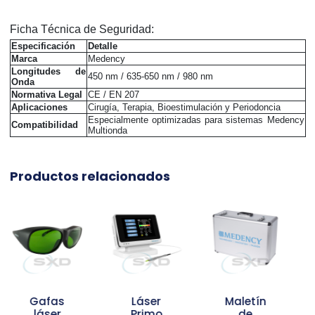
Ficha Técnica de Seguridad:
Especificación
Detalle
Marca
Medency
Longitudes de
450 nm / 635-650 nm / 980 nm
Onda
Normativa Legal
CE / EN 207
Aplicaciones
Cirugía, Terapia, Bioestimulación y Periodoncia
Especialmente optimizadas para sistemas Medency
Compatibilidad
Multionda
Productos relacionados
Láser
Maletín
Pieza de
Primo
de
mano