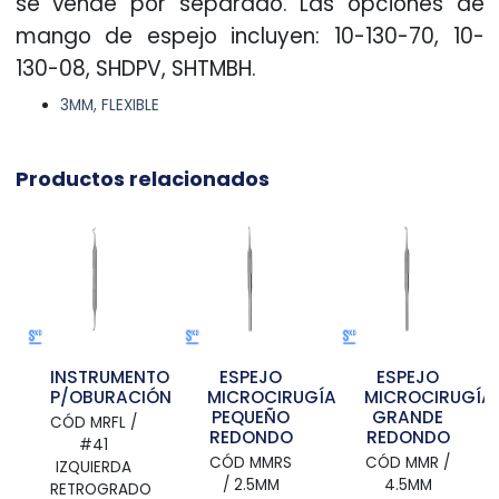
se vende por separado. Las opciones de
mango de espejo incluyen: 10-130-70, 10-
130-08, SHDPV, SHTMBH.
3MM, FLEXIBLE
Productos relacionados
TO
INSTRUMENTO
ESPEJO
ESPEJO
ÓN
P/OBURACIÓN
MICROCIRUGÍA
MICROCIRUGÍA
PEQUEÑO
GRANDE
CÓD MRFL /
REDONDO
REDONDO
#41
CÓD MMRS
CÓD MMR /
IZQUIERDA
/ 2.5MM
4.5MM
RETROGRADO