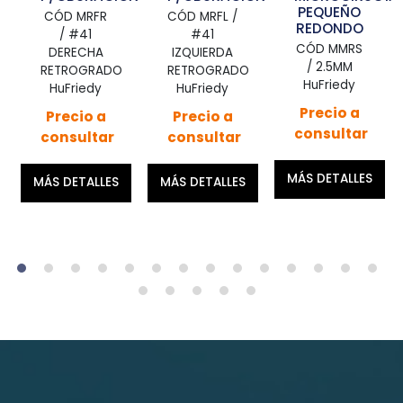
PEQUEÑO
G
CÓD MRFR
CÓD MRFL /
REDONDO
R
/ #41
#41
CÓD MMRS
CÓ
DERECHA
IZQUIERDA
/ 2.5MM
RETROGRADO
RETROGRADO
HuFriedy
H
HuFriedy
HuFriedy
Precio a
P
Precio a
Precio a
consultar
co
consultar
consultar
MÁS DETALLES
MÁS
MÁS DETALLES
MÁS DETALLES