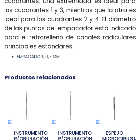
cuadrantes. Una extremidad es ideal para
los cuadrantes 1 y 3, mientras que la otra es
ideal para los cuadrantes 2 y 4. El diámetro
de las puntas del empacador está indicado
para el retrorelleno de canales radiculares
principales estándares.
EMPACADOR, 0,7 MM
Productos relacionados
INSTRUMENTO
INSTRUMENTO
ESPEJO
E
P/OBURACIÓN
P/OBURACIÓN
MICROCIRUGÍA
MI