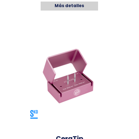
Más detalles
CeraTip