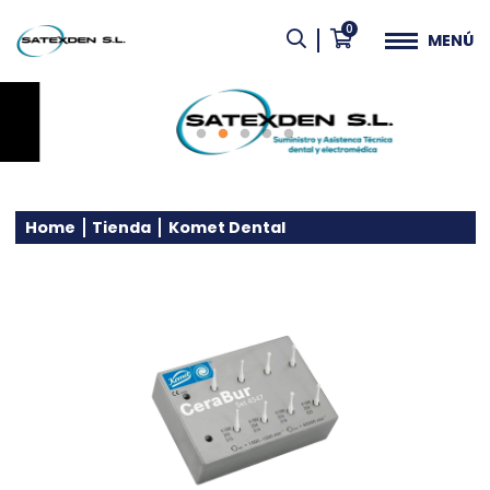
0
MENÚ
Home
Tienda
Komet Dental