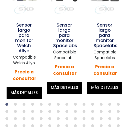
nsor
Sensor
Sensor
Sens
argo
largo
largo
larg
ara
para
para
par
nitor
monitor
monitor
monit
elch
Spacelabs
Spacelabs
Spacel
llyn
Compatible
Compatible
Compati
patible
Spacelabs
Spacelabs
Spacel
h Allyn
Precio a
Precio a
Precio
cio a
consultar
consultar
consul
sultar
MÁS DETALLES
MÁS DETALLES
MÁS DETA
ETALLES