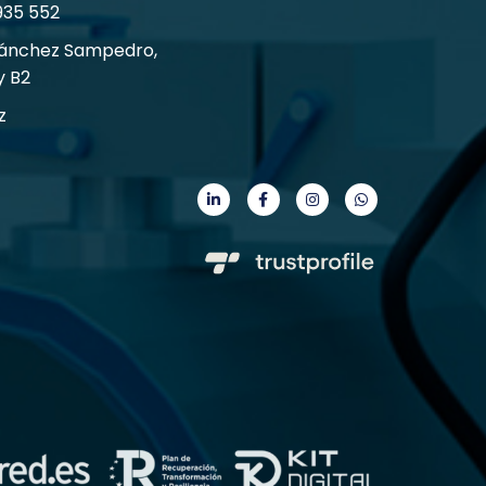
935 552
Sánchez Sampedro,
y B2
z