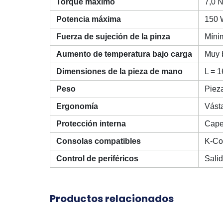
Torque máximo
7,0 
Potencia máxima
150 
Fuerza de sujeción de la pinza
Míni
Aumento de temperatura bajo carga
Muy 
Dimensiones de la pieza de mano
L = 1
Peso
Pieza
Ergonomía
Vásta
Protección interna
Cape
Consolas compatibles
K-Con
Control de periféricos
Salid
Productos relacionados