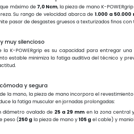
rque máximo de
7,0 Ncm
, la pieza de mano K-POWERgrip o
dureza. Su rango de velocidad abarca de
1.000 a 50.000
mite pasar de desgastes gruesos a texturizados finos con t
 y muy silencioso
e la K-POWERgrip es su capacidad para entregar una g
o estable minimiza la fatiga auditiva del técnico y prev
ctitud.
n cómoda y segura
de la mano, la pieza de mano incorpora el revestimien
educe la fatiga muscular en jornadas prolongadas:
 diámetro ovalado de
25 a 29 mm
en la zona central 
re peso (
250 g
la pieza de mano y
105 g
el cable) y manio