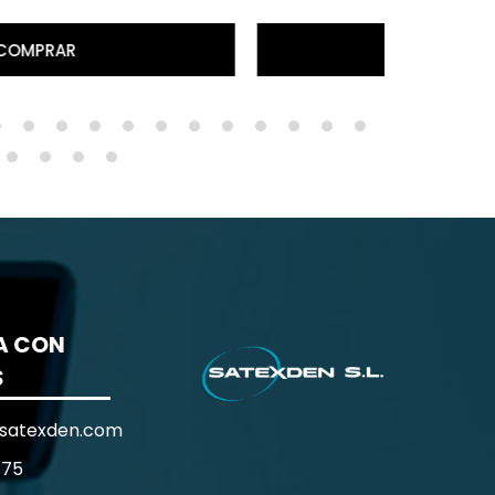
MÁS DETALLES
A CON
S
satexden.com
 75