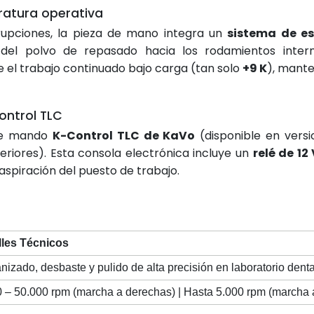
ratura operativa
errupciones, la pieza de mano integra un
sistema de e
del polvo de repasado hacia los rodamientos inter
l trabajo continuado bajo carga (tan solo
+9 K
), mante
ontrol TLC
 de mando
K-Control TLC de KaVo
(disponible en versi
riores). Esta consola electrónica incluye un
relé de 12
aspiración del puesto de trabajo.
lles Técnicos
izado, desbaste y pulido de alta precisión en laboratorio denta
 – 50.000 rpm (marcha a derechas) | Hasta 5.000 rpm (marcha 