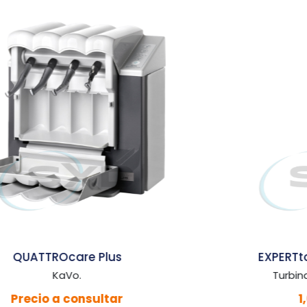
EXPERTtorque Lux E680 L
Turbina. Con luz. Kavo.
1,001,00 €